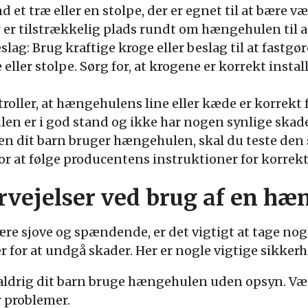
nd et træ eller en stolpe, der er egnet til at bære
er er tilstrækkelig plads rundt om hængehulen til 
eslag: Brug kraftige kroge eller beslag til at fastg
 eller stolpe. Sørg for, at krogene er korrekt instal
oller, at hængehulens line eller kæde er korrekt 
en er i god stand og ikke har nogen synlige skader
 dit barn bruger hængehulen, skal du teste den sel
 for at følge producentens instruktioner for korrekt
vejelser ved brug af en hæ
e sjove og spændende, er det vigtigt at tage nog
 for at undgå skader. Her er nogle vigtige sikkerh
 aldrig dit barn bruge hængehulen uden opsyn. Vær
r problemer.