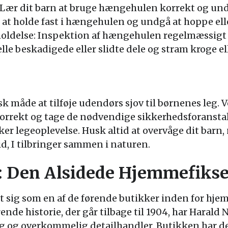
: Lær dit barn at bruge hængehulen korrekt og und
 at holde fast i hængehulen og undgå at hoppe ell
ldelse: Inspektion af hængehulen regelmæssigt for
lle beskadigede eller slidte dele og stram kroge el
k måde at tilføje udendørs sjov til børnenes leg. V
rrekt og tage de nødvendige sikkerhedsforanstalt
r legeoplevelse. Husk altid at overvåge dit barn,
, I tilbringer sammen i naturen.
 Den Alsidede Hjemmefikser
t sig som en af de førende butikker inden for hj
e historie, der går tilbage til 1904, har Harald 
og overkommelig detailhandler. Butikken har dedi