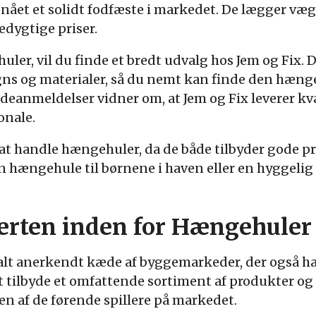
ået et solidt fodfæste i markedet. De lægger vægt
edygtige priser.
ler, vil du finde et bredt udvalg hos Jem og Fix. 
igns og materialer, så du nemt kan finde den hænge
eanmeldelser vidner om, at Jem og Fix leverer kva
onale.
d at handle hængehuler, da de både tilbyder gode pri
 hængehule til børnene i haven eller en hyggelig 
erten inden for Hængehuler
alt anerkendt kæde af byggemarkeder, der også ha
 tilbyde et omfattende sortiment af produkter og
en af de førende spillere på markedet.