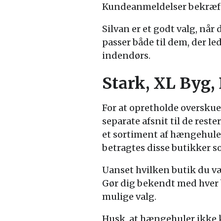
Kundeanmeldelser bekræfter
Silvan er et godt valg, når
passer både til dem, der le
indendørs.
Stark, XL Byg
For at opretholde overskue
separate afsnit til de reste
et sortiment af hængehule
betragtes disse butikker s
Uanset hvilken butik du væ
Gør dig bekendt med hver b
mulige valg.
Husk, at hængehuler ikke ku