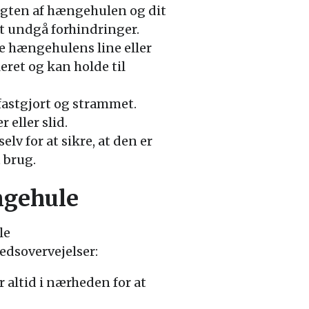
 vægten af hængehulen og dit
at undgå forhindringer.
øre hængehulens line eller
leret og kan holde til
fastgjort og strammet.
 eller slid.
v for at sikre, at den er
 brug.
ngehule
le
edsovervejelser:
 altid i nærheden for at