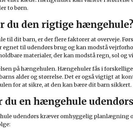
ler to børn.
r du den rigtige hængehule
til dit barn, er der flere faktorer at overveje. Fø
r egnet til udendørs brug og kan modstå vejrforh
holdbare materialer, der kan modstå regn, sol og v
lsen på hængehulen. Hængehuler fås i forskellige s
t barns alder og størrelse. Det er også vigtigt at k
en for at sikre, at den kan bære dit barn sikkert.
r du en hængehule udendør
ule udendørs kræver omhyggelig planlægning og
ølge: