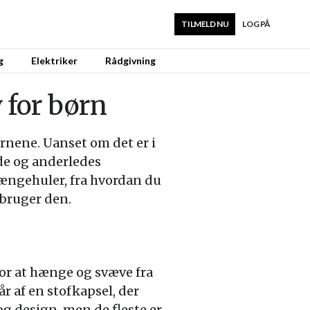
TILMELD NU
LOG PÅ
g
Elektriker
Rådgivning
 for børn
rnene. Uanset om det er i
de og anderledes
 hængehuler, fra hvordan du
 bruger den.
for at hænge og svæve fra
r af en stofkapsel, der
og design, men de fleste er