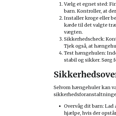
Vælg et egnet sted: Fi
barn. Kontroller, at d
Installer kroge eller b
kæde til det valgte træ
vægten.
Sikkerhedscheck: Kontr
Tjek også, at hængehul
Test hængehulen: Inden
stabil og sikker. Sørg
Sikkerhedsover
Selvom hængehuler kan vær
sikkerhedsforanstaltninger
Overvåg dit barn: Lad
hjælpe, hvis der opstå