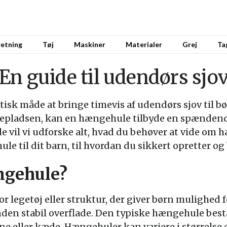
retning
Tøj
Maskiner
Materialer
Grej
Ta
n guide til udendørs sjov
isk måde at bringe timevis af udendørs sjov til bø
legepladsen, kan en hængehule tilbyde en spænden
de vil vi udforske alt, hvad du behøver at vide om
e til dit barn, til hvordan du sikkert opretter og
ngehule?
r legetøj eller struktur, der giver børn mulighed 
anden stabil overflade. Den typiske hængehule bestå
ne eller kæde. Hængehuler kan variere i størrelse 