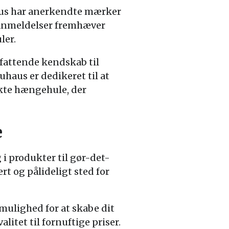
haus har anerkendte mærker
eanmeldelser fremhæver
ler.
mfattende kendskab til
uhaus er dedikeret til at
ekte hængehule, der
e
 i produkter til gør-det-
ært og pålideligt sted for
 mulighed for at skabe dit
litet til fornuftige priser.