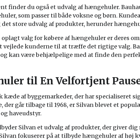
ent finder du også et udvalg af hængehuler. Bau
ehuler, som passer til både voksne og børn. Kund
 det store udvalg af produkter, herunder hængehu
t oplagt valg for købere af hængehuler er deres o
 vejlede kunderne til at træffe det rigtige valg. Ba
r og kan være behjælpelige med at finde den perf
uler til En Velfortjent Paus
k kæde af byggemarkeder, der har specialiseret sig
, der går tilbage til 1968, er Silvan blevet et popul
 og haveudstyr.
byder Silvan et udvalg af produkter, der giver dig
 Silvan fokuserer på at tilbyde hængehuler af høj kva