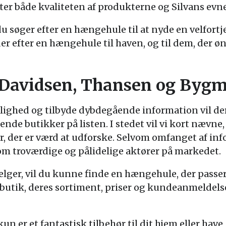
 både kvaliteten af produkterne og Silvans evne ti
 du søger efter en hængehule til at nyde en velfort
der efter en hængehule til haven, og til dem, der 
, Davidsen, Thansen og Byg
lighed og tilbyde dybdegående information vil der
rende butikker på listen. I stedet vil vi kort nævne
r, der er værd at udforske. Selvom omfanget af in
om troværdige og pålidelige aktører på markedet.
lger, vil du kunne finde en hængehule, der passer
utik, deres sortiment, priser og kundeanmeldelser
n er et fantastisk tilbehør til dit hjem eller have,