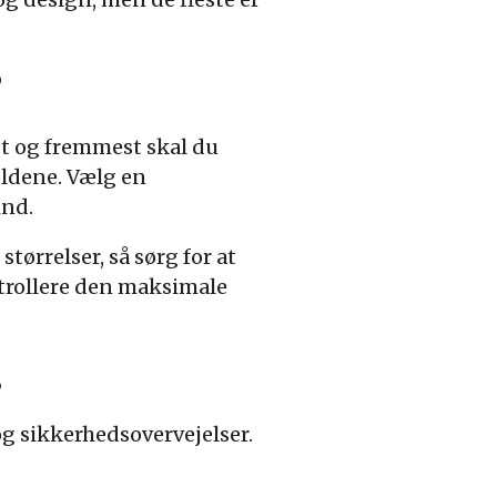
?
rst og fremmest skal du
oldene. Vælg en
ind.
tørrelser, så sørg for at
ontrollere den maksimale
s
 sikkerhedsovervejelser.