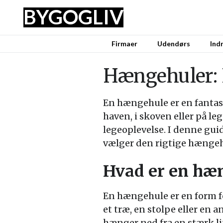
BYG
OG
LIV
Firmaer
Udendørs
Ind
Hængehuler: E
En hængehule er en fantast
haven, i skoven eller på 
legeoplevelse. I denne gui
vælger den rigtige hængehul
Hvad er en hæ
En hængehule er en form fo
et træ, en stolpe eller en 
hænger ned fra en stærk li