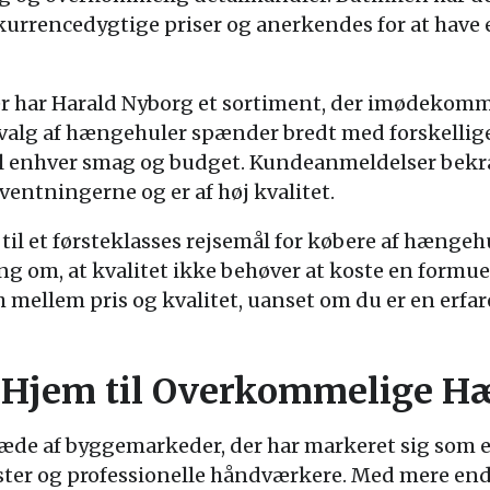
kurrencedygtige priser og anerkendes for at have e
r har Harald Nyborg et sortiment, der imødekom
alg af hængehuler spænder bredt med forskellige s
til enhver smag og budget. Kundeanmeldelser bekræ
ventningerne og er af høj kvalitet.
til et førsteklasses rejsemål for købere af hængehu
ng om, at kvalitet ikke behøver at koste en formue
h mellem pris og kvalitet, uanset om du er en erfa
it Hjem til Overkommelige H
æde af byggemarkeder, der har markeret sig som en
ter og professionelle håndværkere. Med mere end 