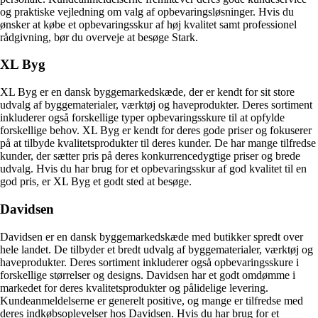
og praktiske vejledning om valg af opbevaringsløsninger. Hvis du
ønsker at købe et opbevaringsskur af høj kvalitet samt professionel
rådgivning, bør du overveje at besøge Stark.
XL Byg
XL Byg er en dansk byggemarkedskæde, der er kendt for sit store
udvalg af byggematerialer, værktøj og haveprodukter. Deres sortiment
inkluderer også forskellige typer opbevaringsskure til at opfylde
forskellige behov. XL Byg er kendt for deres gode priser og fokuserer
på at tilbyde kvalitetsprodukter til deres kunder. De har mange tilfredse
kunder, der sætter pris på deres konkurrencedygtige priser og brede
udvalg. Hvis du har brug for et opbevaringsskur af god kvalitet til en
god pris, er XL Byg et godt sted at besøge.
Davidsen
Davidsen er en dansk byggemarkedskæde med butikker spredt over
hele landet. De tilbyder et bredt udvalg af byggematerialer, værktøj og
haveprodukter. Deres sortiment inkluderer også opbevaringsskure i
forskellige størrelser og designs. Davidsen har et godt omdømme i
markedet for deres kvalitetsprodukter og pålidelige levering.
Kundeanmeldelserne er generelt positive, og mange er tilfredse med
deres indkøbsoplevelser hos Davidsen. Hvis du har brug for et