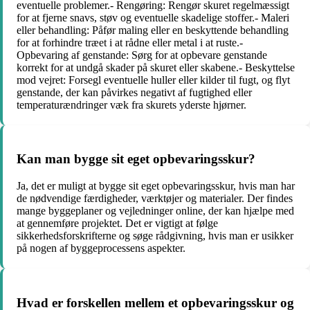
eventuelle problemer.- Rengøring: Rengør skuret regelmæssigt
for at fjerne snavs, støv og eventuelle skadelige stoffer.- Maleri
eller behandling: Påfør maling eller en beskyttende behandling
for at forhindre træet i at rådne eller metal i at ruste.-
Opbevaring af genstande: Sørg for at opbevare genstande
korrekt for at undgå skader på skuret eller skabene.- Beskyttelse
mod vejret: Forsegl eventuelle huller eller kilder til fugt, og flyt
genstande, der kan påvirkes negativt af fugtighed eller
temperaturændringer væk fra skurets yderste hjørner.
Kan man bygge sit eget opbevaringsskur?
Ja, det er muligt at bygge sit eget opbevaringsskur, hvis man har
de nødvendige færdigheder, værktøjer og materialer. Der findes
mange byggeplaner og vejledninger online, der kan hjælpe med
at gennemføre projektet. Det er vigtigt at følge
sikkerhedsforskrifterne og søge rådgivning, hvis man er usikker
på nogen af ​​byggeprocessens aspekter.
Hvad er forskellen mellem et opbevaringsskur og