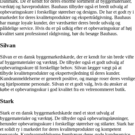
Danmark. De er kendt for deres enorme sortiment af byggematerialer,
værktøj og haveprodukter. Bauhaus tilbyder også et bredt udvalg af
opbevaringsskure i forskellige størrelser og designs. De har et godt ry i
markedet for deres kvalitetsprodukter og ekspertrådgivning. Bauhaus
har mange loyale kunder, der værdsætter deres brede udvalg og
pålidelige service. Hvis du er på udkig efter et opbevaringsskur af høj
kvalitet samt professionel rådgivning, bør du besøge Bauhaus.
Silvan
Silvan er en dansk byggemarkedskæde, der er kendt for sin brede vifte
af byggematerialer og værktøj. De tilbyder også et godt udvalg af
opbevaringsskure til forskellige behov. Silvan lægger vægt på at
tilbyde kvalitetsprodukter og ekspertvejledning til deres kunder.
Kundeanmeldelserne er generelt positive, og mange roser deres venlige
og hjælpsomme personale. Silvan er et godt valg, hvis du ønsker at
købe et opbevaringsskur i god kvalitet fra en velrenommeret butik.
Stark
Stark er en dansk byggemarkedskæde med et stort udvalg af
byggematerialer og værktøj. De tilbyder også opbevaringsløsninger,
herunder opbevaringsskure i forskellige størrelser og stilarter. Stark har
et solidt ry i markedet for deres kvalitetsprodukter og kompetent
personale. Kundeanmeldelserne fremhæver deres gode kundeservice