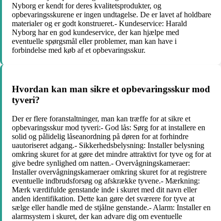
Nyborg er kendt for deres kvalitetsprodukter, og
opbevaringsskurene er ingen undtagelse. De er lavet af holdbare
materialer og er godt konstrueret.- Kundeservice: Harald
Nyborg har en god kundeservice, der kan hjælpe med
eventuelle spørgsmål eller problemer, man kan have i
forbindelse med køb af et opbevaringsskur.
Hvordan kan man sikre et opbevaringsskur mod
tyveri?
Der er flere foranstaltninger, man kan træffe for at sikre et
opbevaringsskur mod tyveri:- God lås: Sørg for at installere en
solid og pålidelig låseanordning på døren for at forhindre
uautoriseret adgang.- Sikkerhedsbelysning: Installer belysning
omkring skuret for at gøre det mindre attraktivt for tyve og for at
give bedre synlighed om natten.- Overvågningskameraer:
Installer overvågningskameraer omkring skuret for at registrere
eventuelle indbrudsforsøg og afskrække tyvene.- Mærkning:
Mærk værdifulde genstande inde i skuret med dit navn eller
anden identifikation. Dette kan gøre det sværere for tyve at
sælge eller handle med de stjålne genstande.- Alarm: Installer en
alarmsystem i skuret, der kan advare dig om eventuelle