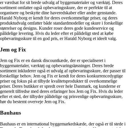
er værdsat for sit brede udvalg af byggematerialer og værktøj. Deres
sortiment omfatter også opbevaringsskure, der er perfekte til at
organisere og beskytte dine haveredskaber eller andre genstande.
Harald Nyborg er kendt for deres overkommelige priser, og deres
produktudvalg omfatter både standardmodeller og skure i forskellige
størrelser og designs. Kunder roser deres gode kundeservice og
pålidelige levering. Hvis du leder efter et pålideligt sted at købe
opbevaringsskure til en god pris, er Harald Nyborg et ideelt valg.
Jem og Fix
Jem og Fix er en dansk discountkæde, der er specialiseret i
byggematerialer, værktøj og opbevaringsløsninger. Deres brede
sortiment inkluderer også et udvalg af opbevaringsskure, der passer til
forskellige behov. Jem og Fix er kendt for deres konkurrencedygtige
priser og fokus på at tilbyde kvalitetsprodukter til overkommelige
priser. Deres butikker er spredt over hele Danmark, og kunderne er
generelt tilfredse med deres erfaringer hos Jem og Fix. Hvis du leder
efter et sted, der tilbyder pålidelige og prisvenlige opbevaringsskure,
bør du bestemt overveje Jem og Fix.
Bauhaus
Bauhaus er en international byggemarkedskæde, der også er til stede i