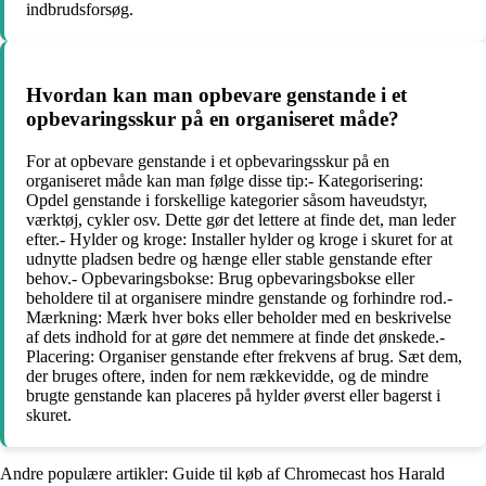
indbrudsforsøg.
Hvordan kan man opbevare genstande i et
opbevaringsskur på en organiseret måde?
For at opbevare genstande i et opbevaringsskur på en
organiseret måde kan man følge disse tip:- Kategorisering:
Opdel genstande i forskellige kategorier såsom haveudstyr,
værktøj, cykler osv. Dette gør det lettere at finde det, man leder
efter.- Hylder og kroge: Installer hylder og kroge i skuret for at
udnytte pladsen bedre og hænge eller stable genstande efter
behov.- Opbevaringsbokse: Brug opbevaringsbokse eller
beholdere til at organisere mindre genstande og forhindre rod.-
Mærkning: Mærk hver boks eller beholder med en beskrivelse
af dets indhold for at gøre det nemmere at finde det ønskede.-
Placering: Organiser genstande efter frekvens af brug. Sæt dem,
der bruges oftere, inden for nem rækkevidde, og de mindre
brugte genstande kan placeres på hylder øverst eller bagerst i
skuret.
Andre populære artikler:
Guide til køb af Chromecast hos Harald