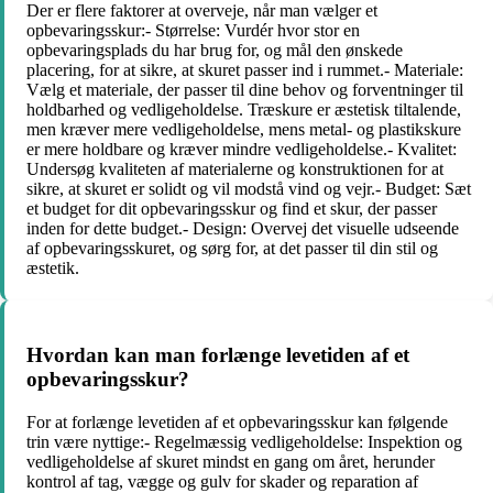
Der er flere faktorer at overveje, når man vælger et
opbevaringsskur:- Størrelse: Vurdér hvor stor en
opbevaringsplads du har brug for, og mål den ønskede
placering, for at sikre, at skuret passer ind i rummet.- Materiale:
Vælg et materiale, der passer til dine behov og forventninger til
holdbarhed og vedligeholdelse. Træskure er æstetisk tiltalende,
men kræver mere vedligeholdelse, mens metal- og plastikskure
er mere holdbare og kræver mindre vedligeholdelse.- Kvalitet:
Undersøg kvaliteten af materialerne og konstruktionen for at
sikre, at skuret er solidt og vil modstå vind og vejr.- Budget: Sæt
et budget for dit opbevaringsskur og find et skur, der passer
inden for dette budget.- Design: Overvej det visuelle udseende
af opbevaringsskuret, og sørg for, at det passer til din stil og
æstetik.
Hvordan kan man forlænge levetiden af et
opbevaringsskur?
For at forlænge levetiden af et opbevaringsskur kan følgende
trin være nyttige:- Regelmæssig vedligeholdelse: Inspektion og
vedligeholdelse af skuret mindst en gang om året, herunder
kontrol af tag, vægge og gulv for skader og reparation af