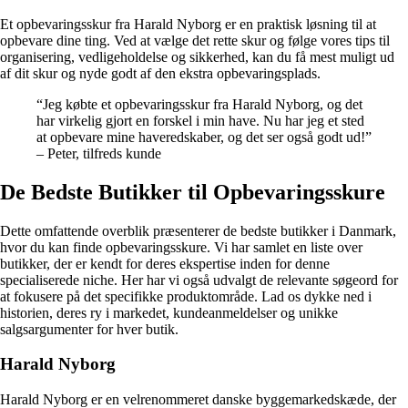
Et opbevaringsskur fra Harald Nyborg er en praktisk løsning til at
opbevare dine ting. Ved at vælge det rette skur og følge vores tips til
organisering, vedligeholdelse og sikkerhed, kan du få mest muligt ud
af dit skur og nyde godt af den ekstra opbevaringsplads.
“Jeg købte et opbevaringsskur fra Harald Nyborg, og det
har virkelig gjort en forskel i min have. Nu har jeg et sted
at opbevare mine haveredskaber, og det ser også godt ud!”
– Peter, tilfreds kunde
De Bedste Butikker til Opbevaringsskure
Dette omfattende overblik præsenterer de bedste butikker i Danmark,
hvor du kan finde opbevaringsskure. Vi har samlet en liste over
butikker, der er kendt for deres ekspertise inden for denne
specialiserede niche. Her har vi også udvalgt de relevante søgeord for
at fokusere på det specifikke produktområde. Lad os dykke ned i
historien, deres ry i markedet, kundeanmeldelser og unikke
salgsargumenter for hver butik.
Harald Nyborg
Harald Nyborg er en velrenommeret danske byggemarkedskæde, der