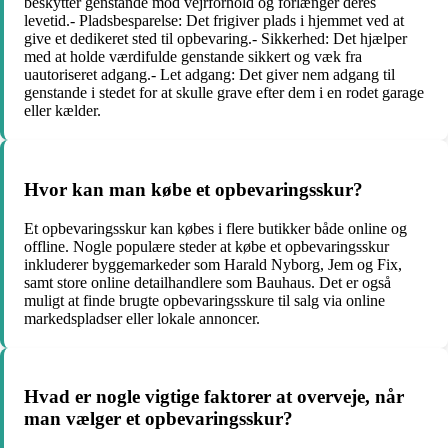
beskytter genstande mod vejrforhold og forlænger deres
levetid.- Pladsbesparelse: Det frigiver plads i hjemmet ved at
give et dedikeret sted til opbevaring.- Sikkerhed: Det hjælper
med at holde værdifulde genstande sikkert og væk fra
uautoriseret adgang.- Let adgang: Det giver nem adgang til
genstande i stedet for at skulle grave efter dem i en rodet garage
eller kælder.
Hvor kan man købe et opbevaringsskur?
Et opbevaringsskur kan købes i flere butikker både online og
offline. Nogle populære steder at købe et opbevaringsskur
inkluderer byggemarkeder som Harald Nyborg, Jem og Fix,
samt store online detailhandlere som Bauhaus. Det er også
muligt at finde brugte opbevaringsskure til salg via online
markedspladser eller lokale annoncer.
Hvad er nogle vigtige faktorer at overveje, når
man vælger et opbevaringsskur?